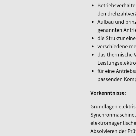
Betriebsverhalte
den drehzahlver
Aufbau und prinz
genannten Antri
die Struktur ein
verschiedene me
das thermische 
Leistungselektro
für eine Antrieb
passenden Komp
Vorkenntnisse:
Grundlagen elektri
Synchronmaschine, 
elektromagentische
Absolvieren der Prü