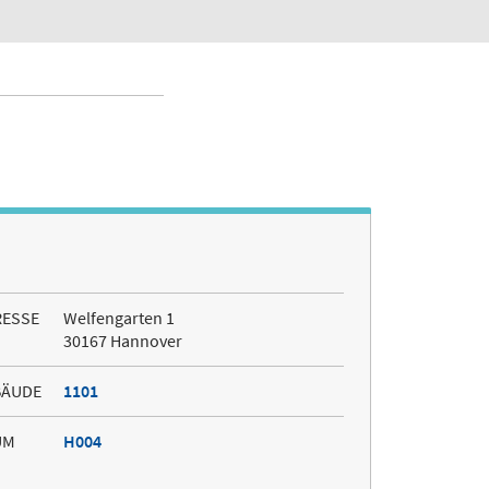
RESSE
Welfengarten 1
30167 Hannover
BÄUDE
1101
UM
H004