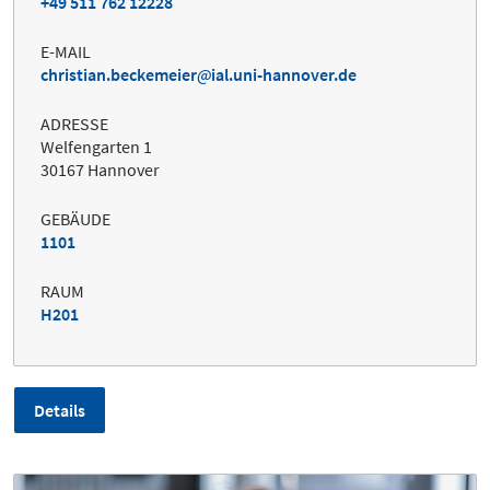
+49 511 762 12228
E-MAIL
christian.beckemeier
ial.uni-hannover.de
ADRESSE
Welfengarten 1
30167 Hannover
GEBÄUDE
1101
RAUM
H201
Details