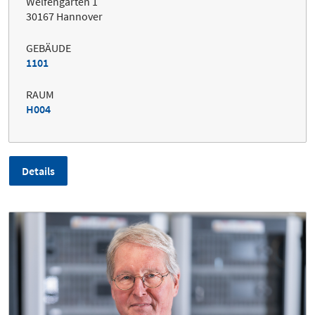
Welfengarten 1
30167 Hannover
GEBÄUDE
1101
RAUM
H004
Details