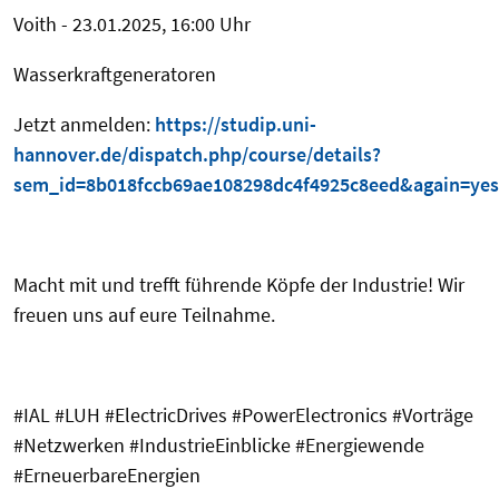
Voith - 23.01.2025, 16:00 Uhr
Wasserkraftgeneratoren
Jetzt anmelden:
https://studip.uni-
hannover.de/dispatch.php/course/details?
sem_id=8b018fccb69ae108298dc4f4925c8eed&again=yes
Macht mit und trefft führende Köpfe der Industrie! Wir
freuen uns auf eure Teilnahme.
#IAL #LUH #ElectricDrives #PowerElectronics #Vorträge
#Netzwerken #IndustrieEinblicke
#Energiewende
#ErneuerbareEnergien